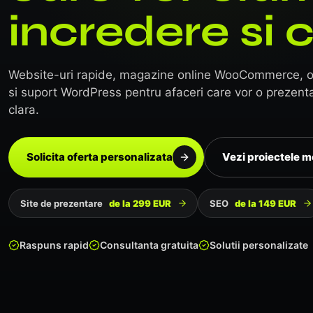
incredere si c
Website-uri rapide, magazine online WooCommerce, 
si suport WordPress pentru afaceri care vor o prezent
clara.
Solicita oferta personalizata
Vezi proiectele m
Site de prezentare
de la 299 EUR
SEO
de la 149 EUR
Raspuns rapid
Consultanta gratuita
Solutii personalizate