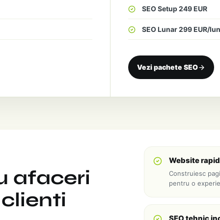
SEO Setup 249 EUR
SEO Lunar 299 EUR/lu
Vezi pachete SEO
Website rapid
u afaceri
Construiesc pagi
pentru o experi
clienti
SEO tehnic inc