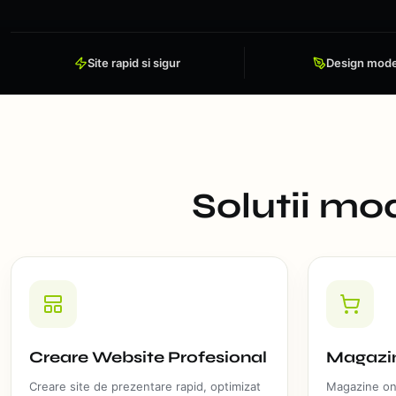
Site rapid si sigur
Design mod
Solutii mo
Creare Website Profesional
Magazin
Creare site de prezentare rapid, optimizat
Magazine onl