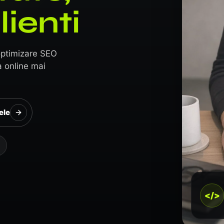
lienti
optimizare SEO
a online mai
ele
</>