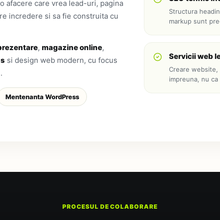
 afacere care vrea lead-uri, pagina
Structura heading
ire incredere si sa fie construita cu
markup sunt preg
 prezentare
,
magazine online
,
Servicii web l
ss
si design web modern, cu focus
Creare website,
.
impreuna, nu ca 
Mentenanta WordPress
PROCESUL DE COLABORARE