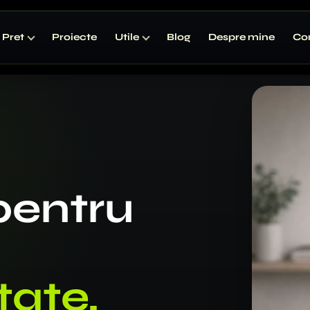
Pret
Proiecte
Utile
Blog
Despre mine
Co
pentru
tate,