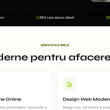
ern
SEO care aduce clienti
SERVICIILE MELE
derne pentru afacere
e Online
Design Web Moder
ine performante, securizate si
Design unic, UX intuitiv si exp