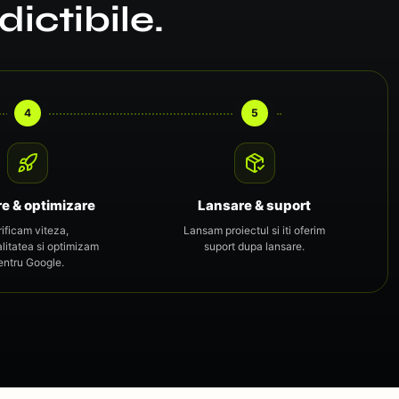
ictibile.
4
5
re & optimizare
Lansare & suport
rificam viteza,
Lansam proiectul si iti oferim
alitatea si optimizam
suport dupa lansare.
entru Google.