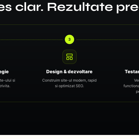
s clar. Rezultate pred
3
egie
Design & dezvoltare
Testa
te-ului si
Construim site-ul modern, rapid
Ve
rivita.
si optimizat SEO.
function
p