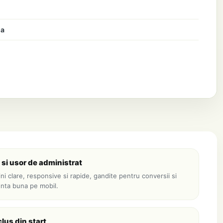
na
 si usor de administrat
ni clare, responsive si rapide, gandite pentru conversii si
enta buna pe mobil.
lus din start