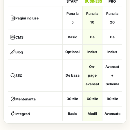
START
BUSINESS
PRO
Pana la
Pana la
Pana la
Pagini incluse
5
10
20
Basic
Da
Da
CMS
Optional
Inclus
Inclus
Blog
On-
Avansat
De baza
page
+
SEO
avansat
Schema
30 zile
60 zile
90 zile
Mentenanta
Basic
Medii
Avansate
Integrari