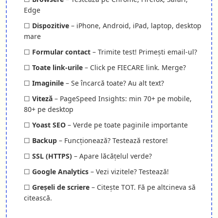
Edge
☐
Dispozitive
– iPhone, Android, iPad, laptop, desktop
mare
☐
Formular contact
– Trimite test! Primești email-ul?
☐
Toate link-urile
– Click pe FIECARE link. Merge?
☐
Imaginile
– Se încarcă toate? Au alt text?
☐
Viteză
– PageSpeed Insights: min 70+ pe mobile,
80+ pe desktop
☐
Yoast SEO
– Verde pe toate paginile importante
☐
Backup
– Funcționează? Testează restore!
☐
SSL (HTTPS)
– Apare lăcățelul verde?
☐
Google Analytics
– Vezi vizitele? Testează!
☐
Greșeli de scriere
– Citește TOT. Fă pe altcineva să
citească.