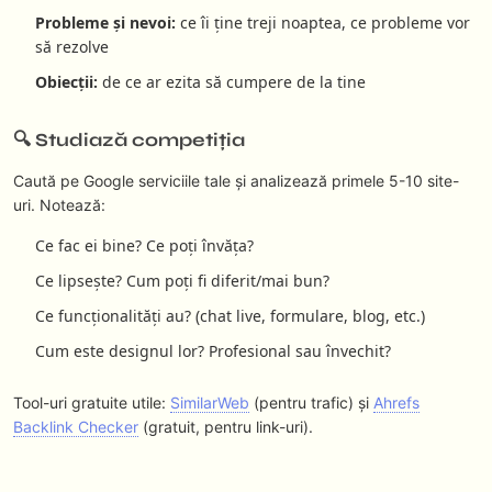
Probleme și nevoi:
ce îi ține treji noaptea, ce probleme vor
să rezolve
Obiecții:
de ce ar ezita să cumpere de la tine
🔍 Studiază competiția
Caută pe Google serviciile tale și analizează primele 5-10 site-
uri. Notează:
Ce fac ei bine? Ce poți învăța?
Ce lipsește? Cum poți fi diferit/mai bun?
Ce funcționalități au? (chat live, formulare, blog, etc.)
Cum este designul lor? Profesional sau învechit?
Tool-uri gratuite utile:
SimilarWeb
(pentru trafic) și
Ahrefs
Backlink Checker
(gratuit, pentru link-uri).