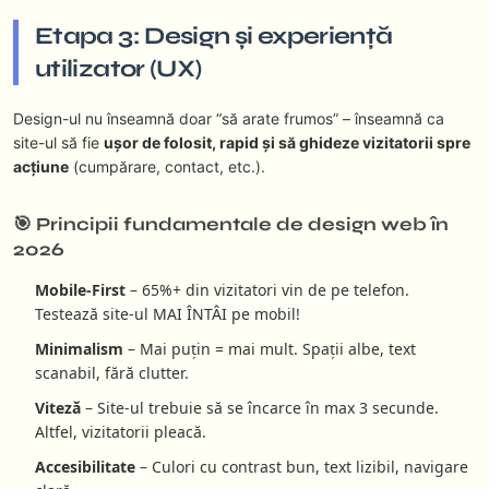
Etapa 3: Design și experiență
utilizator (UX)
Design-ul nu înseamnă doar “să arate frumos” – înseamnă ca
site-ul să fie
ușor de folosit, rapid și să ghideze vizitatorii spre
acțiune
(cumpărare, contact, etc.).
🎯 Principii fundamentale de design web în
2026
Mobile-First
– 65%+ din vizitatori vin de pe telefon.
Testează site-ul MAI ÎNTÂI pe mobil!
Minimalism
– Mai puțin = mai mult. Spații albe, text
scanabil, fără clutter.
Viteză
– Site-ul trebuie să se încarce în max 3 secunde.
Altfel, vizitatorii pleacă.
Accesibilitate
– Culori cu contrast bun, text lizibil, navigare