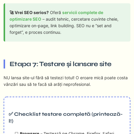
🚀 Vrei SEO serios?
Oferă
servicii complete de
optimizare SEO
– audit tehnic, cercetare cuvinte cheie,
optimizare on-page, link building. SEO nu e “set and
forget”, e proces continuu.
Etapa 7: Testare și lansare site
NU lansa site-ul fără să testezi totul! O eroare mică poate costa
vânzări sau să te facă să arăți neprofesional.
✅ Checklist testare completă (printează-
l!)
☐
Browsere
– Testează pe Chrome, Firefox, Safari,