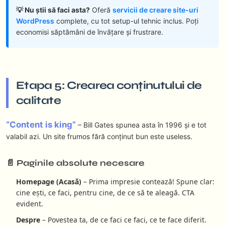
💡 Nu știi să faci asta?
Oferă
servicii de creare site-uri
WordPress
complete, cu tot setup-ul tehnic inclus. Poți
economisi săptămâni de învățare și frustrare.
Etapa 5: Crearea conținutului de
calitate
“Content is king”
– Bill Gates spunea asta în 1996 și e tot
valabil azi. Un site frumos fără conținut bun este useless.
📄 Paginile absolute necesare
Homepage (Acasă)
– Prima impresie contează! Spune clar:
cine ești, ce faci, pentru cine, de ce să te aleagă. CTA
evident.
Despre
– Povestea ta, de ce faci ce faci, ce te face diferit.