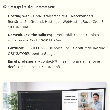
⚙️ Setup inițial necesar
Hosting web
– Unde “trăiește” site-ul. Recomandări
România: SiteGround, Hostinger, WebHostingBuzz. Cost: 3-
10 EUR/lună.
Domeniu (ex: timisalin.ro)
– Preferabil .ro pentru piața
românească. Cost: 10-50 EUR/an.
Certificat SSL (HTTPS)
– De obicei inclus gratuit de hosting.
OBLIGATORIU pentru Google!
Email profesional
– contact@timisalin.ro arată mai bine
decât Gmail. Cost: 1-5 EUR/lună.