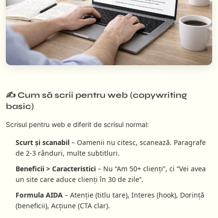
✍️ Cum să scrii pentru web (copywriting
basic)
Scrisul pentru web e diferit de scrisul normal:
Scurt și scanabil
– Oamenii nu citesc, scanează. Paragrafe
de 2-3 rânduri, multe subtitluri.
Beneficii > Caracteristici
– Nu “Am 50+ clienți”, ci “Vei avea
un site care aduce clienți în 30 de zile”.
Formula AIDA
– Atenție (titlu tare), Interes (hook), Dorință
(beneficii), Acțiune (CTA clar).