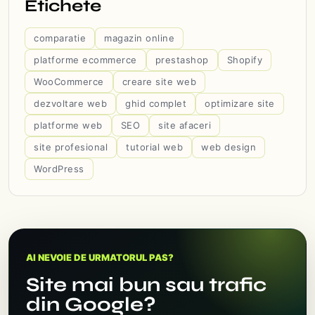
Etichete
comparatie
magazin online
platforme ecommerce
prestashop
Shopify
WooCommerce
creare site web
dezvoltare web
ghid complet
optimizare site
platforme web
SEO
site afaceri
site profesional
tutorial web
web design
WordPress
AI NEVOIE DE URMATORUL PAS?
Site mai bun sau trafic
din Google?